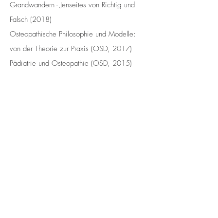
Grandwandern - Jenseites von Richtig und
Falsch (2018)
Osteopathische Philosophie und Modelle:
von der Theorie zur Praxis (OSD, 2017)
Pädiatrie und Osteopathie (OSD, 2015)
VORTRÄGE
Fachvortrag "Osteopathische
Herangehensweise bei Reizdarmsyndrom"
als Teil des Fall Tags auf der
Sommerakademie für Integrative Medizin
2023
KONTAKT