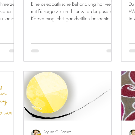
chmerzen,
Eine osteopathische Behandlung hat viel
Du
sionen
mit Fürsorge zu tun. Hier wird der gesamte
Wo
irksame
Körper möglichst ganzheitlich betrachtet
in 
und...
beh
Regina C. Backes