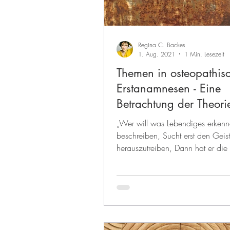
Regina C. Backes
1. Aug. 2021
1 Min. Lesezeit
Themen in osteopathis
Erstanamnesen - Eine
Betrachtung der Theori
Ganzheitlichkeit
„Wer will was Lebendiges erken
beschreiben, Sucht erst den Geist
herauszutreiben, Dann hat er die T
seiner Hand, Fehlt...