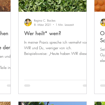
Regina C. Backes
8. März 2021
1 Min. Lesezeit
chen
Wer heilt* wen?
Os
S
In meiner Praxis spreche ich vermehrt von
e der
WIR und Du, weniger von ich.
Sei
Beispielsweise: „Heute haben WIR diese
Gyn
nen und
und jene Struktur...
ele
dar
eile in