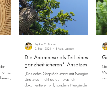
Regina C. Backes
2. Feb. 2021
3 Min. Lesezeit
Die Anamnese als Teil eines
G
ganzheitlicheren* Ansatzes
der
Ges
hronischen
Me
„Das echte Gespräch startet mit Neugierde.
chmerz,
dis
Und zwar nicht darauf, was ich
ent
dokumentieren will, sondern Neugierde auf
den Menschen. Es geht...