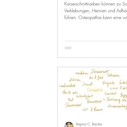
Kaiserschnittnarben können zu S
Verklebungen, Hernien und Adhä
führen. Osteopathie kann eine w
Methode zur...
Regina C. Backes