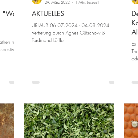
29. März 2022
1 Min. Lesezeit
r "Was
AKTUELLES
De
K
URLAUB 06.07.2024 - 04.08.2024
Al
Vertretung durch Agnes Gütschow &
Ferdinand Löffler
then hatte
Es 
ospektiv
The
ode
Sch